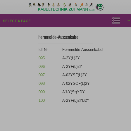
Fernmelde-Aussenkabel
ldf Nr.
Fernmelde-Aussenkabel
095
A-2Y(L)2Y
096
A-2YF(L)2Y
097
A-02YSF(L)2Y
098
A-02YSOF(L)2Y
099
AJ-Y(St)YDY
100
A-2YF(L)2YB2Y